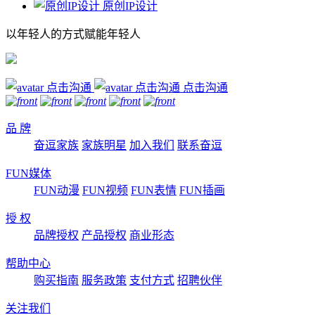
原创IP设计
以年轻人的方式赋能年轻人
点击沟通
品 牌
奋逗家族
家族明星
加入我们
联系奋逗
FUN媒体
FUN动漫
FUN视频
FUN表情
FUN插画
授 权
品牌授权
产品授权
商业形态
帮助中心
购买指南
服务政策
支付方式
招聘伙伴
关注我们